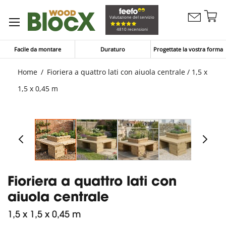
Sa
Valutazione del servizio
Contattaci
al
Carrello
4810 recensioni
co
Facile da montare
Duraturo
Progettate la vostra forma
Home
Fioriera a quattro lati con aiuola centrale / 1,5 x
1,5 x 0,45 m
Fioriera a quattro lati con
aiuola centrale
1,5 x 1,5 x 0,45 m