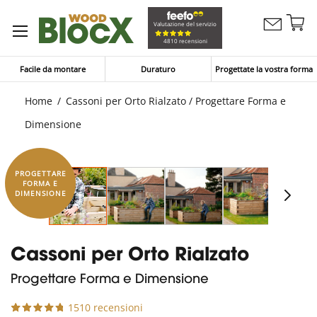
Sa
Valutazione del servizio
Contattaci
al
Carrello
4810 recensioni
co
Facile da montare
Duraturo
Progettate la vostra forma
Home
Cassoni per Orto Rialzato / Progettare Forma e
Dimensione
PROGETTARE
FORMA E
DIMENSIONE
Cassoni per Orto Rialzato
Progettare Forma e Dimensione
1510 recensioni