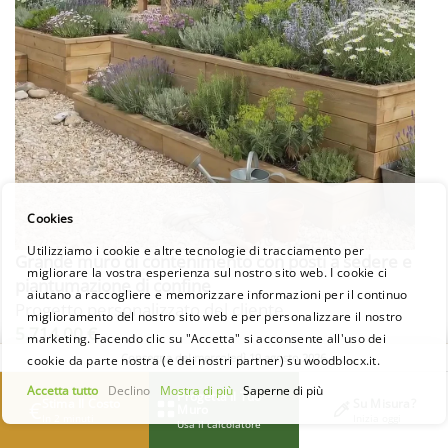
Cookies
Utilizziamo i cookie e altre tecnologie di tracciamento per
Grande muro di contenimento con posti a sedere e
migliorare la vostra esperienza sul nostro sito web. I cookie ci
piantumazione di confine
aiutano a raccogliere e memorizzare informazioni per il continuo
Progetto personalizzato del cliente
miglioramento del nostro sito web e per personalizzare il nostro
5.714,00 €
marketing. Facendo clic su "Accetta" si acconsente all'uso dei
Consegna dal mercoledì 19 agosto 2026
cookie da parte nostra (e dei nostri partner) su woodblocx.it.
Accetta tutto
Declino
Mostra di più
Saperne di più
Progetta Il Tuo
MAGGIORI DETTAGLI
Stima Il Costo
Su Misura?
€
Muro
In 2 minuti
Inizia oggi
Usa il calcolatore