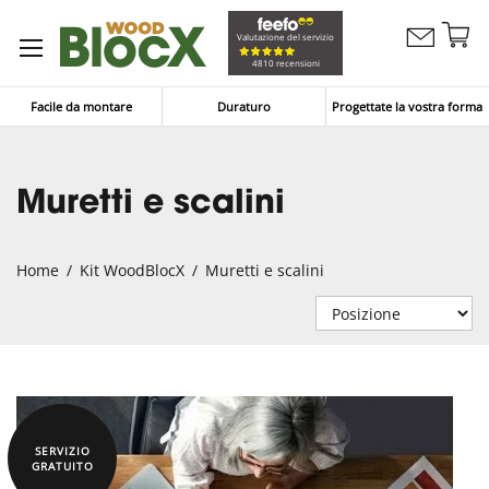
Sa
Valutazione del servizio
Contattaci
al
Carrello
4810 recensioni
co
Facile da montare
Duraturo
Progettate la vostra forma
Muretti e scalini
Home
Kit WoodBlocX
Muretti e scalini
SERVIZIO
GRATUITO