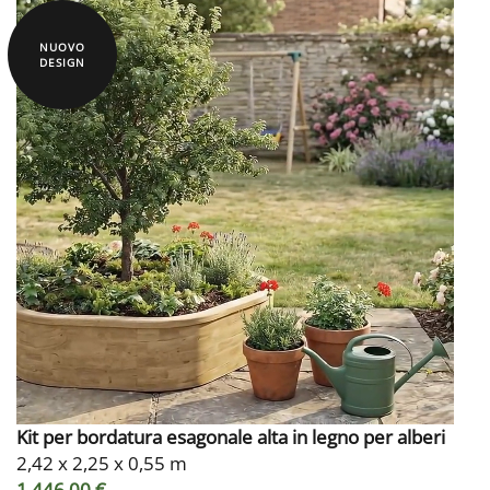
NUOVO
DESIGN
Kit per bordatura esagonale alta in legno per alberi
2,42 x 2,25 x 0,55 m
1.446,00 €