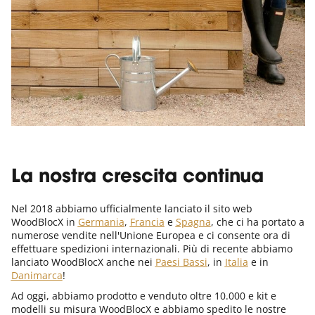
La nostra crescita continua
Nel 2018 abbiamo ufficialmente lanciato il sito web
WoodBlocX in
Germania
,
Francia
e
Spagna
, che ci ha portato a
numerose vendite nell'Unione Europea e ci consente ora di
effettuare spedizioni internazionali. Più di recente abbiamo
lanciato WoodBlocX anche nei
Paesi Bassi
, in
Italia
e in
Danimarca
!
Ad oggi, abbiamo prodotto e venduto oltre 10.000 e kit e
modelli su misura WoodBlocX e abbiamo spedito le nostre