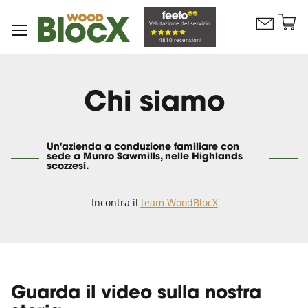
Sa
Valutazione del servizio
Contattaci
al
Carrello
4810 recensioni
co
Chi siamo
Un'azienda a conduzione familiare con
sede a Munro Sawmills, nelle Highlands
scozzesi.
Incontra il
team WoodBlocX
Guarda il video sulla nostra