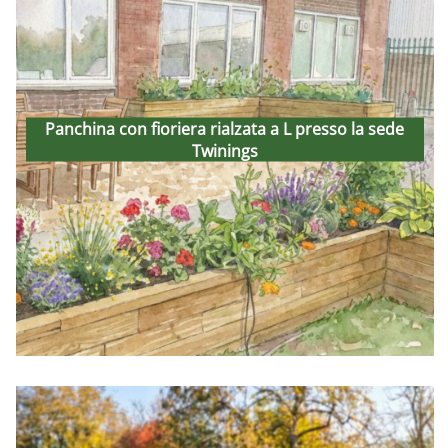
Panchina con fioriera
rialzata a L presso la sede
Panchina con fioriera rialzata a L presso la sede
Twinings
Twinings
18th March 2026