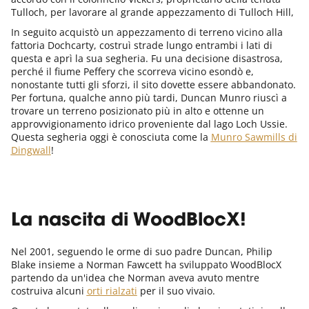
Tulloch, per lavorare al grande appezzamento di Tulloch Hill,
In seguito acquistò un appezzamento di terreno vicino alla
fattoria Dochcarty, costruì strade lungo entrambi i lati di
questa e aprì la sua segheria. Fu una decisione disastrosa,
perché il fiume Peffery che scorreva vicino esondò e,
nonostante tutti gli sforzi, il sito dovette essere abbandonato.
Per fortuna, qualche anno più tardi, Duncan Munro riuscì a
trovare un terreno posizionato più in alto e ottenne un
approvvigionamento idrico proveniente dal lago Loch Ussie.
Questa segheria oggi è conosciuta come la
Munro Sawmills di
Dingwall
!
La nascita di WoodBlocX!
Nel 2001, seguendo le orme di suo padre Duncan, Philip
Blake insieme a Norman Fawcett ha sviluppato WoodBlocX
partendo da un'idea che Norman aveva avuto mentre
costruiva alcuni
orti rialzati
per il suo vivaio.