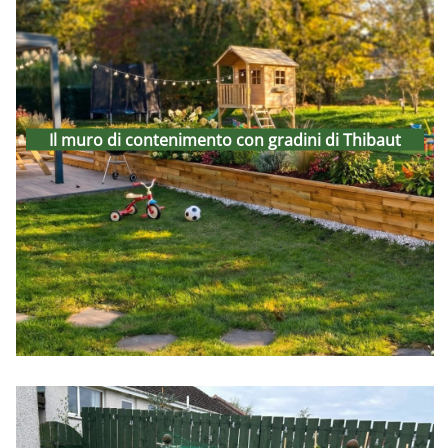
Il muro di contenimento con
gradini di Thibaut
Il muro di contenimento con gradini di Thibaut
21st January 2026