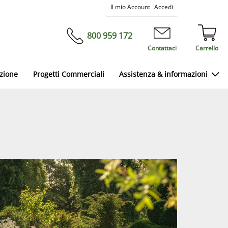
Salta
Il mio Account
Accedi
al
contenuto
800 959 172
Contattaci
Carrello
azione
Progetti Commerciali
Assistenza & informazioni