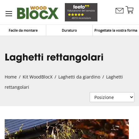
Sa
Valutazione del servizio
Contattaci
al
Carrello
4810 recensioni
co
Facile da montare
Duraturo
Progettate la vostra forma
Laghetti rettangolari
Home
Kit WoodBlocX
Laghetti da giardino
Laghetti
rettangolari