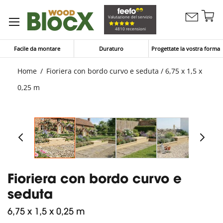
Sa
Valutazione del servizio
Contattaci
al
Carrello
4810 recensioni
co
Facile da montare
Duraturo
Progettate la vostra forma
Home
Fioriera con bordo curvo e seduta / 6,75 x 1,5 x
0,25 m
Fioriera con bordo curvo e
seduta
6,75 x 1,5 x 0,25 m