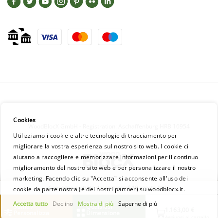
Cookies
WoodBlocX GmbH - Registration: Aschaffenburg HRB 16954
Utilizziamo i cookie e altre tecnologie di tracciamento per
migliorare la vostra esperienza sul nostro sito web. I cookie ci
aiutano a raccogliere e memorizzare informazioni per il continuo
miglioramento del nostro sito web e per personalizzare il nostro
marketing. Facendo clic su "Accetta" si acconsente all'uso dei
Consegna gratuita dal mercoledì 19 agosto 2026
cookie da parte nostra (e dei nostri partner) su woodblocx.it.
Accetta tutto
Declino
Mostra di più
Saperne di più
Stima /
Qualsiasi
1.163,00 €
Personalizza
Dimensione
Aggiungi al carrello