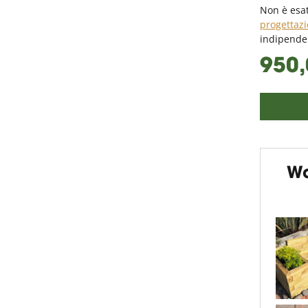
Non è esa
progettazi
indipende
950,
Wo