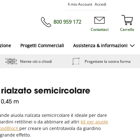
Salta
Il mio Account
Accedi
al
contenuto
800 959 172
Contattaci
Carrello
azione
Progetti Commerciali
Assistenza & informazioni
Niente viti o chiodi
Progettate la vostra forma
 rialzato semicircolare
x 0,45 m
nde aiuola rialzata semicircolare è ideale per dare
iardini rettilinei o da abbinare ad altri
kit per aiuole
WoodBlocX
per creare un centrotavola da giardino
 grande effetto.