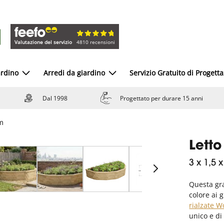
Valutazione del servizio
4810 recensioni
ardino
Arredi da giardino
Servizio Gratuito di Progett
Dal 1998
Progettato per durare 15 anni
 m
Letto
3 x 1,5 
Questa gra
colore ai g
rialzate 
unico e di