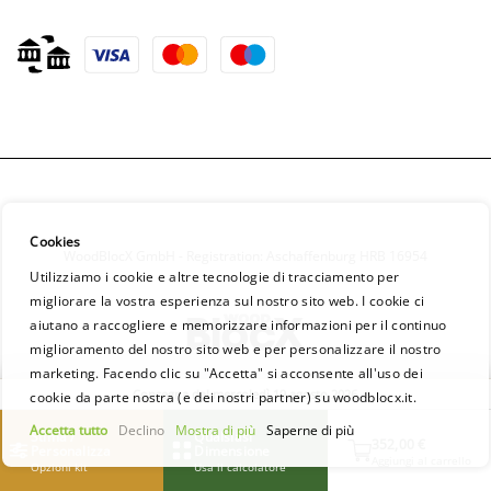
Cookies
WoodBlocX GmbH - Registration: Aschaffenburg HRB 16954
Utilizziamo i cookie e altre tecnologie di tracciamento per
migliorare la vostra esperienza sul nostro sito web. I cookie ci
aiutano a raccogliere e memorizzare informazioni per il continuo
miglioramento del nostro sito web e per personalizzare il nostro
marketing. Facendo clic su "Accetta" si acconsente all'uso dei
Consegna dal mercoledì 19 agosto 2026
cookie da parte nostra (e dei nostri partner) su woodblocx.it.
Accetta tutto
Declino
Mostra di più
Saperne di più
Stima /
Qualsiasi
352,00 €
Personalizza
Dimensione
Aggiungi al carrello
Opzioni kit
Usa il calcolatore