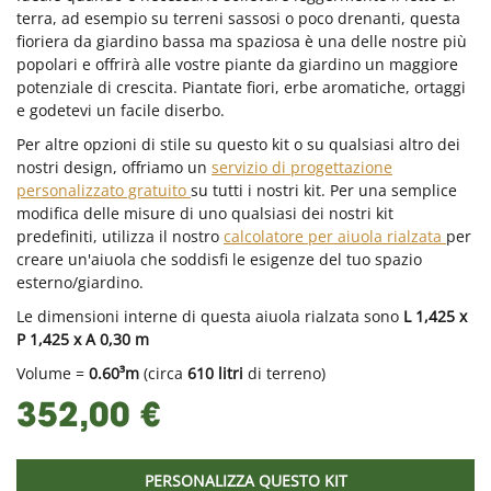
terra, ad esempio su terreni sassosi o poco drenanti, questa
fioriera da giardino bassa ma spaziosa è una delle nostre più
popolari e offrirà alle vostre piante da giardino un maggiore
potenziale di crescita. Piantate fiori, erbe aromatiche, ortaggi
e godetevi un facile diserbo.
Per altre opzioni di stile su questo kit o su qualsiasi altro dei
nostri design, offriamo un
servizio di progettazione
personalizzato gratuito
su tutti i nostri kit. Per una semplice
modifica delle misure di uno qualsiasi dei nostri kit
predefiniti, utilizza il nostro
calcolatore per aiuola rialzata
per
creare un'aiuola che soddisfi le esigenze del tuo spazio
esterno/giardino.
Le dimensioni interne di questa aiuola rialzata sono
L 1,425 x
P 1,425 x A 0,30 m
Volume =
0.60³m
(circa
610 litri
di terreno)
352,00 €
PERSONALIZZA QUESTO KIT