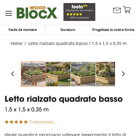
Sa
Valutazione del servizio
Contattaci
al
Carrello
4810 recensioni
co
Facile da montare
Duraturo
Progettate la vostra forma
Home
Letto rialzato quadrato basso / 1,5 x 1,5 x 0,35 m
Letto rialzato quadrato basso
1,5 x 1,5 x 0,35 m
7 recensioni
Ideale quando è necessario sollevare leggermente il letto di