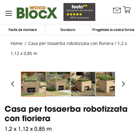
Sa
Valutazione del servizio
Contattaci
al
Carrello
4810 recensioni
co
Facile da montare
Duraturo
Progettate la vostra forma
Home
Casa per tosaerba robotizzata con fioriera / 1,2 x
1,12 x 0,85 m
Casa per tosaerba robotizzata
con fioriera
1,2 x 1,12 x 0,85 m