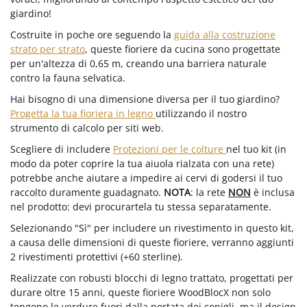
giardino!
Costruite in poche ore seguendo la
guida alla costruzione
strato per strato
, queste fioriere da cucina sono progettate
per un'altezza di 0,65 m, creando una barriera naturale
contro la fauna selvatica.
Hai bisogno di una dimensione diversa per il tuo giardino?
Progetta la tua fioriera in legno
utilizzando il nostro
strumento di calcolo per siti web.
Scegliere di includere
Protezioni per le colture
nel tuo kit (in
modo da poter coprire la tua aiuola rialzata con una rete)
potrebbe anche aiutare a impedire ai cervi di godersi il tuo
raccolto duramente guadagnato.
NOTA
: la rete
NON
è inclusa
nel prodotto: devi procurartela tu stessa separatamente.
Selezionando "Sì" per includere un rivestimento in questo kit,
a causa delle dimensioni di queste fioriere, verranno aggiunti
2 rivestimenti protettivi (+60 sterline).
Realizzate con robusti blocchi di legno trattato, progettati per
durare oltre 15 anni, queste fioriere WoodBlocX non solo
tengono le verdure fuori dalla portata dei conigli, ma il design