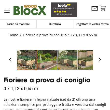
Sa
Valutazione del servizio
Contattaci
al
Carrello
4810 recensioni
co
Facile da montare
Duraturo
Progettate la vostra forma
Home
Fioriere a prova di coniglio / 3 x 1,12 x 0,65 m
Fioriere a prova di coniglio
3 x 1,12 x 0,65 m
Le nostre fioriere in legno rialzate (set da 2) offrono una
soluzione semplice per proteggere frutta e verdura dai conigli
voraci, migliorando al contempo l'aspetto estetico del tuo