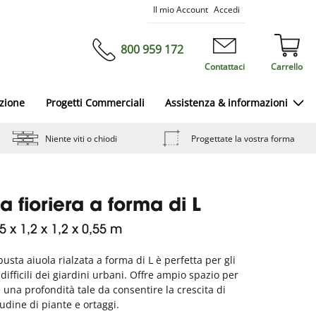
Salta
Il mio Account
Accedi
al
contenuto
800 959 172
Contattaci
Carrello
azione
Progetti Commerciali
Assistenza & informazioni
Niente viti o chiodi
Progettate la vostra forma
 fioriera a forma di L
,5 x 1,2 x 1,2 x 0,55 m
usta aiuola rialzata a forma di L è perfetta per gli
 difficili dei giardini urbani. Offre ampio spazio per
e una profondità tale da consentire la crescita di
udine di piante e ortaggi.