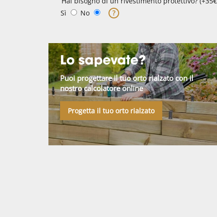
Hai bisogno di un rivestimento protettivo? (+35€
Sì
No
?
Lo sapevate?
Puoi progettare il tuo orto rialzato con il
nostro calcolatore online
Progetta il tuo orto rialzato