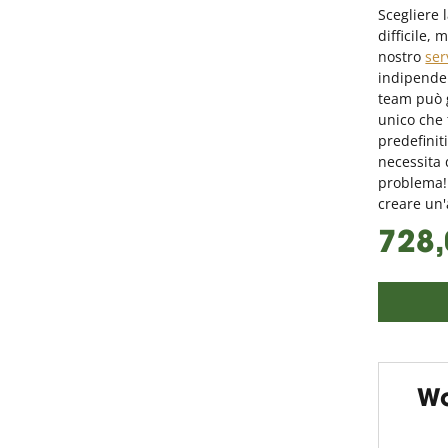
Scegliere 
difficile,
nostro
ser
indipenden
team può g
unico che 
predefini
necessita 
problema! 
creare un'
728,
Wo