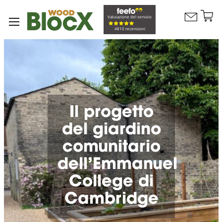
Sa
Valutazione del servizio
Contattaci
al
Carrello
4810 recensioni
co
Il progetto
del giardino
comunitario
dell’Emmanuel
College di
Cambridge