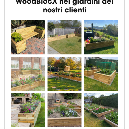
WoodBlocX nei giardini dei
nostri clienti