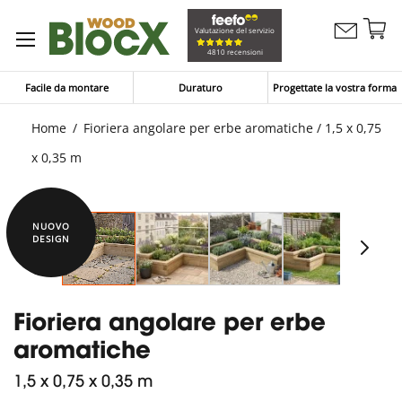
Sa
Valutazione del servizio
Contattaci
al
Carrello
4810 recensioni
co
Facile da montare
Duraturo
Progettate la vostra forma
Home
Fioriera angolare per erbe aromatiche / 1,5 x 0,75
x 0,35 m
NUOVO
DESIGN
Fioriera angolare per erbe
aromatiche
1,5 x 0,75 x 0,35 m