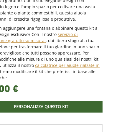
tuo giardino. Con il suo elegante design con
in legno e l'ampio spazio per coltivare una vasta
piante o piante commestibili, questa aiuola
anni di crescita rigogliosa e produttiva.
n aggiungere una fontana o abbinare questo kit a
esign esclusivo? Con il nostro
servizio di
one gratuito su misura
, dai libero sfogo alla tua
one per trasformare il tuo giardino in uno spazio
raviglioso che tutti possano apprezzare. Per
odifiche alle misure di uno qualsiasi dei nostri kit
, utilizza il nostro
calcolatrice per aiuole rialzate in
tremo modificare il kit che preferisci in base alle
iche.
00 €
PERSONALIZZA QUESTO KIT