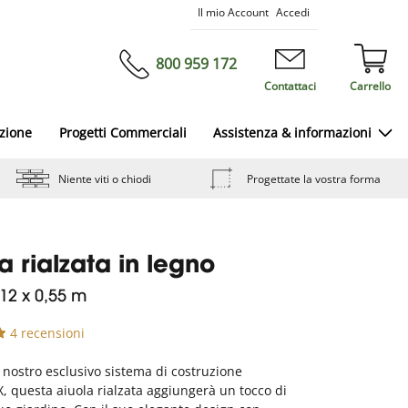
Salta
Il mio Account
Accedi
al
contenuto
800 959 172
Contattaci
Carrello
azione
Progetti Commerciali
Assistenza & informazioni
Niente viti o chiodi
Progettate la vostra forma
a rialzata in legno
,12 x 0,55 m
4 recensioni
 nostro esclusivo sistema di costruzione
 questa aiuola rialzata aggiungerà un tocco di