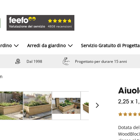
Valutazione del servizio
4808 recensioni
ardino
Arredi da giardino
Servizio Gratuito di Progett
Dal 1998
Progettato per durare 15 anni
 m
Aiuol
2,25 x 1
Dotata del
WoodBlocX,