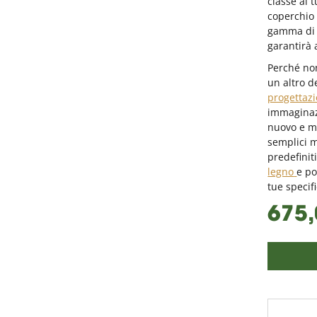
classe al 
coperchio 
gamma di 
garantirà 
Perché no
un altro d
progettazi
immaginazi
nuovo e me
semplici m
predefiniti
legno
e po
tue specif
675,