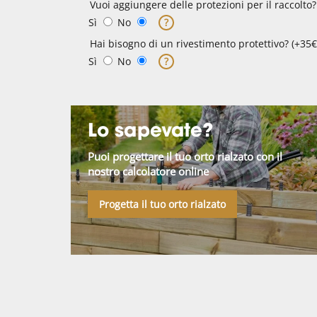
Vuoi aggiungere delle protezioni per il raccolto?
Sì
No
?
Hai bisogno di un rivestimento protettivo? (+35€
Sì
No
?
Lo sapevate?
Puoi progettare il tuo orto rialzato con il
nostro calcolatore online
Progetta il tuo orto rialzato